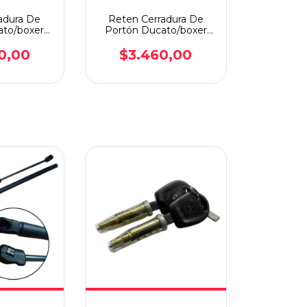
adura De
Reten Cerradura De
ato/boxer
Portón Ducato/boxer
ero
Lateral
0,00
$3.460,00