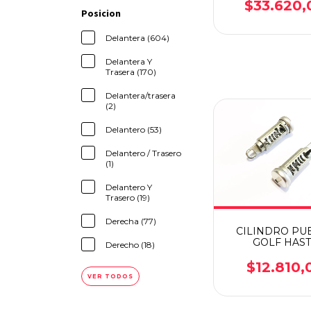
$33.620,
Posicion
Delantera (604)
Delantera Y
Trasera (170)
Delantera/trasera
(2)
Delantero (53)
Delantero / Trasero
(1)
Delantero Y
Trasero (19)
Derecha (77)
CILINDRO PU
GOLF HAS
Derecho (18)
2000/VENTO 1
2000 VACI
$12.810,
VER TODOS