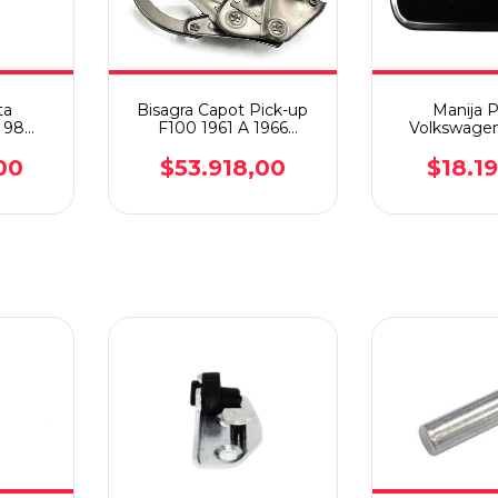
ta
Bisagra Capot Pick-up
Manija 
 98
F100 1961 A 1966
Volkswagen
ily 07
Derecha
96/
00
$53.918,00
$18.1