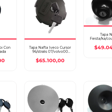
Tapa N
Fiesta/ka/cou
C/l
$49.0
bi Con
Tapa Nafta Iveco Cursor
tada
96/stralis 07/volvo00
C/llave
00
$65.100,00