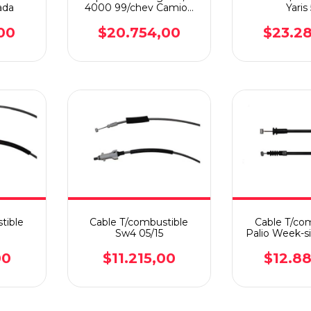
ada
4000 99/chev Camion
Yaris
97 C/llave
00
$20.754,00
$23.2
tible
Cable T/combustible
Cable T/co
Sw4 05/15
Palio Week-sien
00
$11.215,00
$12.8