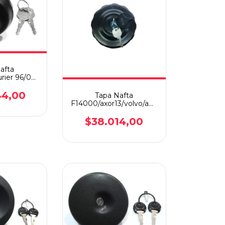
afta
rier 96/01
l
44,00
Tapa Nafta
F14000/axor13/volvo/agrale
105mm C/llave
$38.014,00