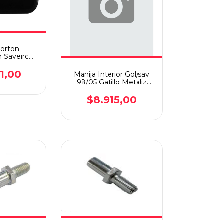
Porton
 Saveiro
09
91,00
Manija Interior Gol/sav
98/05 Gatillo Metaliz
Cromado Izq
$8.915,00