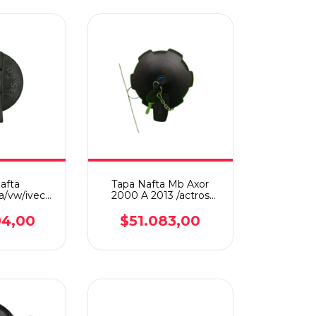
afta
Tapa Nafta Mb Axor
a/vw/iveco/volvo
2000 A 2013 /actros
lave
2009 Con Llave
94,00
$51.083,00