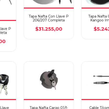
Tapa Nafta Con Llave P
Tapa Nafta 
206/207 Completa
Kangoo Im
$31.255,00
$5.24
Llave P
leta
00
Llave
Tapa Nafta Cargo 01/f-
Cable T/co