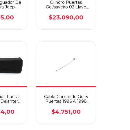
iguador De
Cilindro Puertas
ra Jeep
Gol/saveiro 02 Llave
de 16
Mapa Juego (kit)
95,00
$23.090,00
or Transit
Cable Comando Gol 5
 Delantera
Puertas 1996 A 1998
a Negro
Delantera Izquierda
tera
34,00
$4.751,00