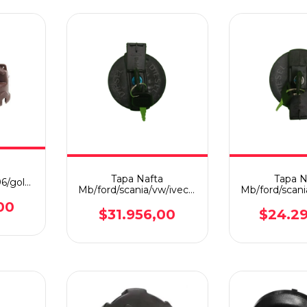
a
Tapa Nafta
Tapa N
6/golf
Mb/ford/scania/vw/iveco/volvo
Mb/ford/scani
Diesel C/llave
Con L
00
$31.956,00
$24.2