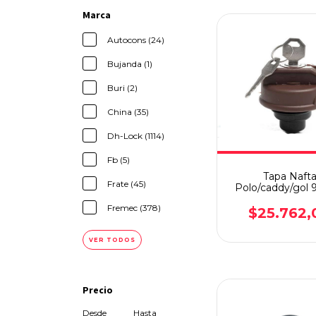
Marca
Autocons (24)
Bujanda (1)
Buri (2)
China (35)
Dh-Lock (1114)
Fb (5)
Tapa Naft
Frate (45)
Polo/caddy/gol 9
Import
Fremec (378)
$25.762,
VER TODOS
Precio
Desde
Hasta