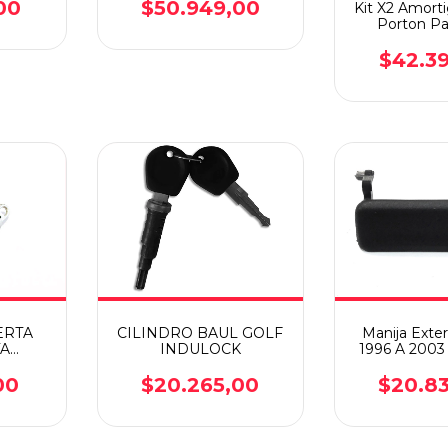
00
$50.949,00
Kit X2 Amort
Porton Pa
Renega
$42.3
ERTA
CILINDRO BAUL GOLF
Manija Exteri
TA
INDULOCK
1996 A 2003
993 A
Izquierd
O
Delan
00
$20.265,00
$20.8