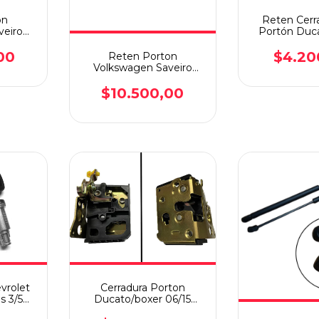
on
Reten Cerr
veiro
Portón Duc
rdo
Tras
00
$4.20
Reten Porton
Volkswagen Saveiro
98/16 Derecho
$10.500,00
evrolet
Cerradura Porton
s 3/5
Ducato/boxer 06/15
Lateral Central