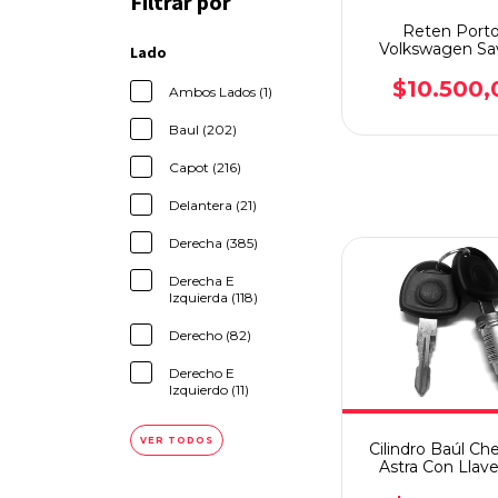
Filtrar por
Reten Port
Volkswagen Sa
Lado
98/16 Izquie
$10.500,
Ambos Lados (1)
Baul (202)
Capot (216)
Delantera (21)
Derecha (385)
Derecha E
Izquierda (118)
Derecho (82)
Derecho E
Izquierdo (11)
VER TODOS
Cilindro Baúl Ch
Astra Con Llave
Puertas