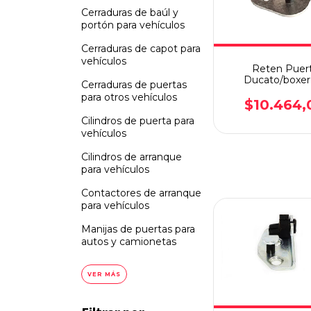
Cerraduras de baúl y
portón para vehículos
Cerraduras de capot para
vehículos
Reten Puer
Ducato/boxer
Cerraduras de puertas
Port.lat Y Tr/da
para otros vehículos
$10.464,
Cilindros de puerta para
vehículos
Cilindros de arranque
para vehículos
Contactores de arranque
para vehículos
Manijas de puertas para
autos y camionetas
VER MÁS