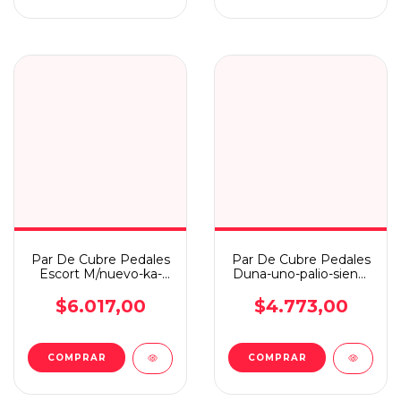
Par De Cubre Pedales
Par De Cubre Pedales
Escort M/nuevo-ka-
Duna-uno-palio-siena-
orion-fiesta M/nuevo
strada-idea-fiorin
$6.017,00
$4.773,00