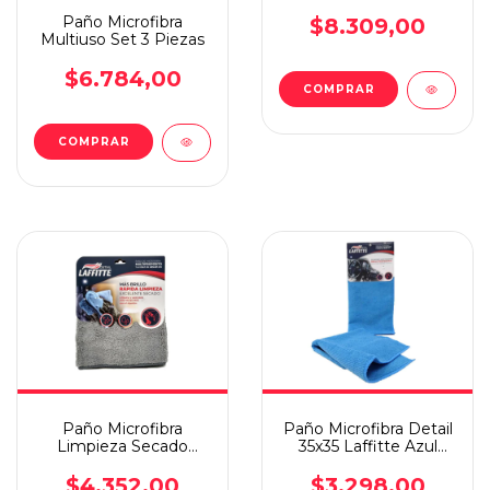
40x80 Cm
Paño Microfibra
$8.309,00
Multiuso Set 3 Piezas
$6.784,00
Paño Microfibra
Paño Microfibra Detail
Limpieza Secado
35x35 Laffitte Azul
40x40 Cm
Antibacterial
$4.352,00
$3.298,00