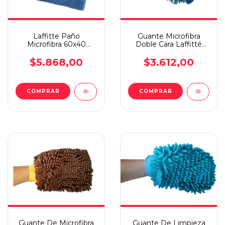
Laffitte Paño
Guante Microfibra
Microfibra 60x40
Doble Cara Laffitté
Secado Rapido Y
Auto/hogar Celeste
Delicado
$5.868,00
$3.612,00
Guante De Microfibra
Guante De Limpieza