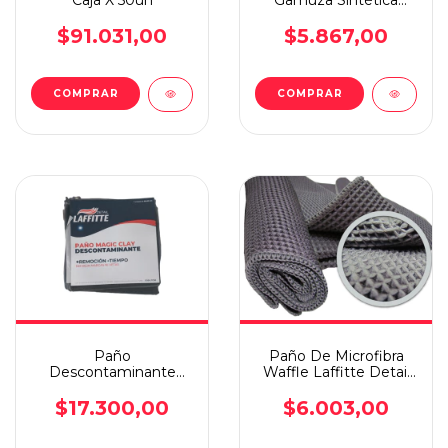
Caja X 50un
Gamuza Sintética
Absorbente Laffitte
$91.031,00
$5.867,00
Paño
Paño De Microfibra
Descontaminante
Waffle Laffitte Detail
Magic Clay 30x30
Gris
Laffitte 61385 Color
$17.300,00
$6.003,00
Gris