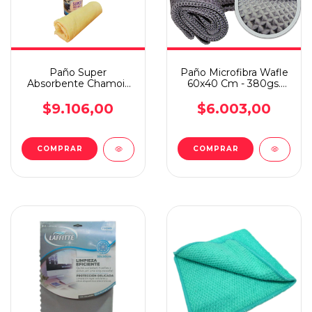
Paño Super
Paño Microfibra Wafle
Absorbente Chamois
60x40 Cm - 380gs.
Xl 43x64cm Laffitte
Gris
Aj91
$9.106,00
$6.003,00