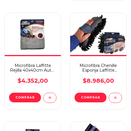
Microfibra Laffitte
Microfibra Chenille
Rejilla 40x40cm Autos
Esponja Laffitte
Detailing Secado
Ergonómica Original
Rapido Absorcion
$4.352,00
$8.986,00