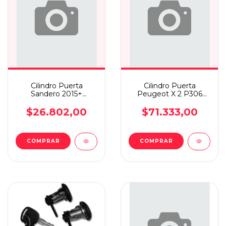
Cilindro Puerta
Cilindro Puerta
Sandero 2015+
Peugeot X 2 P306
Izquierdo (1
Valeo
Cilindro+2llaves)
$26.802,00
$71.333,00
COMPRAR