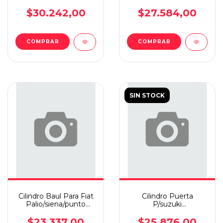
Juego
$30.242,00
$27.584,00
COMPRAR
SIN STOCK
Cilindro Baul Para Fiat
Cilindro Puerta
Palio/siena/punto
P/suzuki
Llave Mapa Linares
Fun/celta/prisma
Juego
$23.337,00
$25.876,00