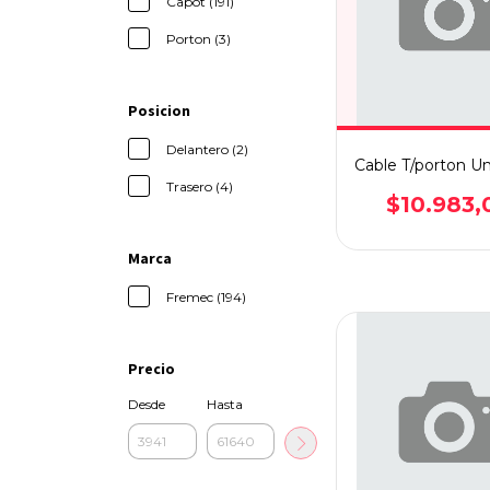
Capot (191)
Porton (3)
Posicion
Delantero (2)
Cable T/porton U
Trasero (4)
$10.983,
Marca
Fremec (194)
Precio
Desde
Hasta