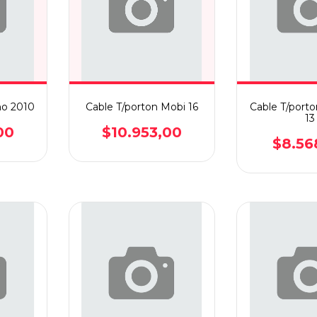
no 2010
Cable T/porton Mobi 16
Cable T/port
13
00
$10.953,00
$8.56