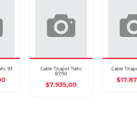
afic 93
Cable T/capot Trafic
Cable T/cap
87/92
00
$17.8
$7.935,00