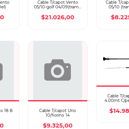
Vento
Cable T/capot Vento
Cable T/ca
el)
05/10-golf 04/09(tramo
05/10 (tr
Tra)
00
$21.026,00
$8.22
Cable T/ca
4.00mt C/per
$14.9
o 18 8
Cable T/capot Uno
10/fiorino 14
00
$9.325,00