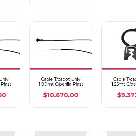
Univ
Cable T/capot Univ
Cable T/ca
 Plast
1.80mt C/perilla Plast
1.25mt C/per
00
$10.670,00
$9.37