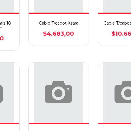
ris 18
Cable T/capot Xsara
Cable T/capo
an
$4.683,00
$10.6
00