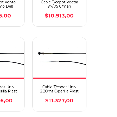
pot Vento
Cable T/capot Vectra
amo Del)
97/05 C/man
5,00
$10.913,00
pot Univ
Cable T/capot Univ
illa Plast
2.20mt C/perilla Plast
86,00
$11.327,00