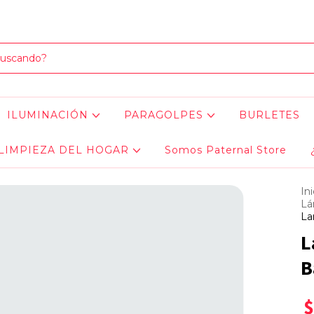
LOS MEJORES PRODUCTOS PARA TU AUTO... ¡Y EL HOGAR!
ILUMINACIÓN
PARAGOLPES
BURLETES
LIMPIEZA DEL HOGAR
Somos Paternal Store
Ini
Lá
La
L
B
$