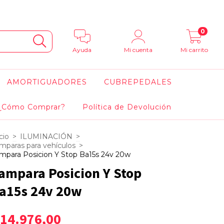
0
Ayuda
Mi cuenta
Mi carrito
AMORTIGUADORES
CUBREPEDALES
¿Cómo Comprar?
Política de Devolución
cio
>
ILUMINACIÓN
>
mparas para vehículos
>
mpara Posicion Y Stop Ba15s 24v 20w
ampara Posicion Y Stop
a15s 24v 20w
14.976,00