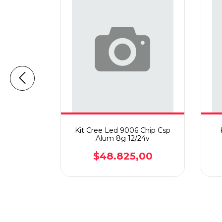
7 C6 Mini
Kit Cree Led 9006 Chip Csp
er
Alum 8g 12/24v
00
$48.825,00