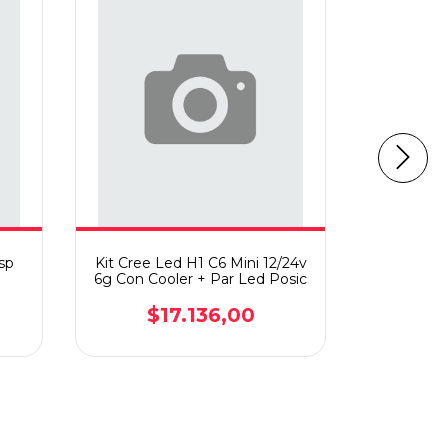
Kit Cre
$
sp
Kit Cree Led H1 C6 Mini 12/24v
6g Con Cooler + Par Led Posic
$17.136,00