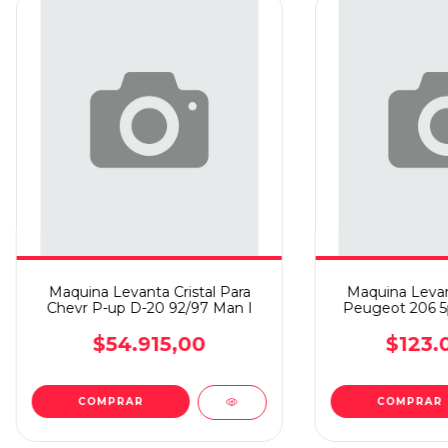
Maquina Levanta Cristal Para
Maquina Levant
Chevr P-up D-20 92/97 Man I
Peugeot 206 5p
$54.915,00
$123.
COMPRAR
COMPRAR