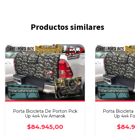
Productos similares
Porta Bicicleta De Porton Pick
Porta Bicicleta
Up 4x4 Vw Amarok
Up 4x4 Fo
$84.945,00
$84.9